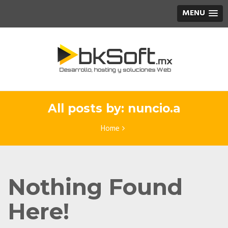
MENU
All posts by: nuncio.a
Home
Nothing Found
Here!